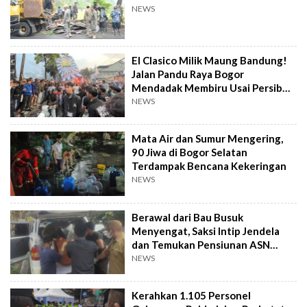
NEWS
El Clasico Milik Maung Bandung!
Jalan Pandu Raya Bogor
Mendadak Membiru Usai Persib
Libas Persija
NEWS
Mata Air dan Sumur Mengering,
90 Jiwa di Bogor Selatan
Terdampak Bencana Kekeringan
NEWS
Berawal dari Bau Busuk
Menyengat, Saksi Intip Jendela
dan Temukan Pensiunan ASN
Meninggal Kaku
NEWS
Kerahkan 1.105 Personel