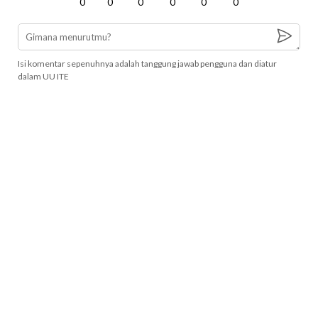
0
0
0
0
0
0
Isi komentar sepenuhnya adalah tanggung jawab pengguna dan diatur
dalam UU ITE