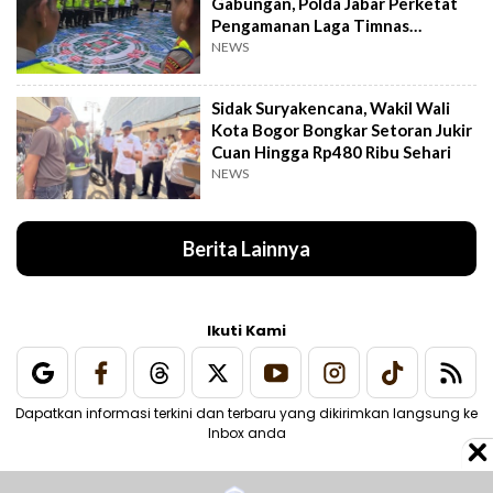
Gabungan, Polda Jabar Perketat
Pengamanan Laga Timnas
Indonesia vs Vietnam
NEWS
Sidak Suryakencana, Wakil Wali
Kota Bogor Bongkar Setoran Jukir
Cuan Hingga Rp480 Ribu Sehari
NEWS
Berita Lainnya
Ikuti Kami
Dapatkan informasi terkini dan terbaru yang dikirimkan langsung ke
Inbox anda