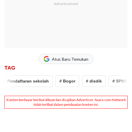
Atur, Baru Temukan
TAG
 Pendaftaran sekolah
# Bogor
# disdik
# SPMB Kabu