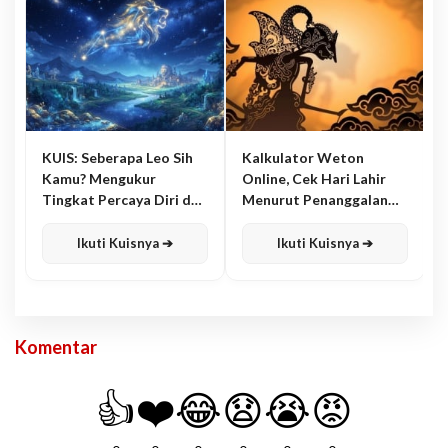
KUIS: Seberapa Leo Sih
Kalkulator Weton
Kamu? Mengukur
Online, Cek Hari Lahir
Tingkat Percaya Diri dan
Menurut Penanggalan
Karisma
Jawa
Ikuti Kuisnya ➔
Ikuti Kuisnya ➔
Komentar
👍
❤️
😂
😧
😭
😡